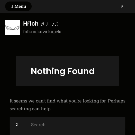
Skip
Menu
Search
to
content
Hřích ♬♩♪♫
folkrocková kapela
Nothing Found
It seems we can’t find what you’re looking for. Perhaps
searching can help.
Search
for: