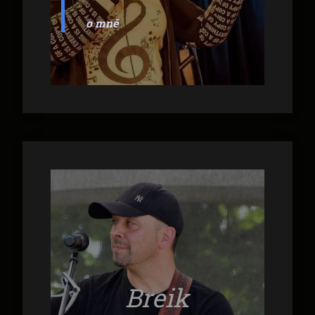
o mně
Breik