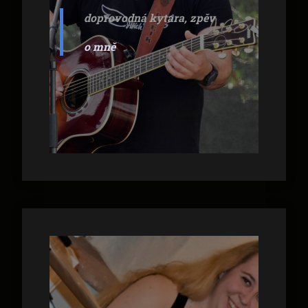
doprovodná kytara, zpěv
o mně