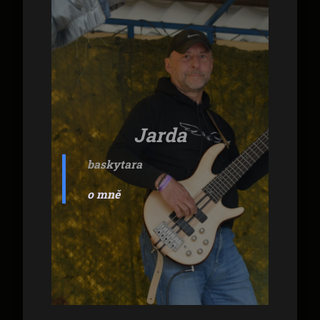
Jarda
baskytara
o mně