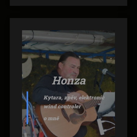
Honza
Kytara, zpěv, elektronic
wind controler
o mně