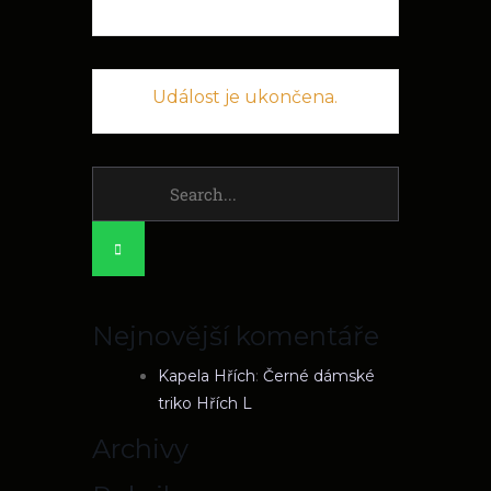
Událost je ukončena.
Search
for:
Nejnovější komentáře
Kapela Hřích
:
Černé dámské
triko Hřích L
Archivy