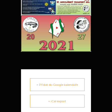
+ Přidat do Google kalendáře
+ iCal export