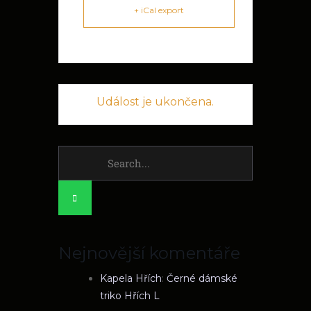
+ iCal export
Událost je ukončena.
Search
for:
Nejnovější komentáře
Kapela Hřích
:
Černé dámské
triko Hřích L