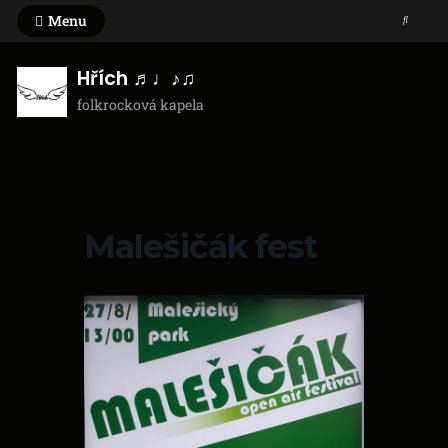
Skip
Menu
Search
to
content
Hřích ♬♩♪♫
folkrocková kapela
Malešičák fest