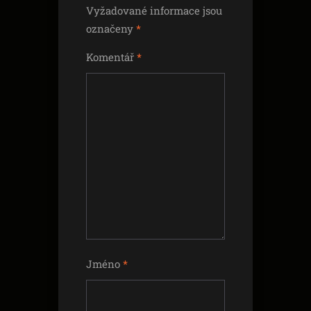
Vyžadované informace jsou
označeny
*
Komentář
*
Jméno
*